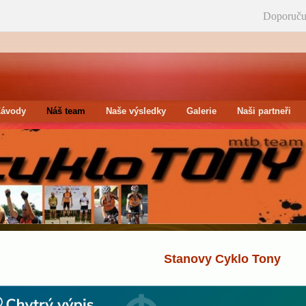
Doporuču
Závody
Náš team
Naše výsledky
Galerie
Naši partneři
Stanovy Cyklo Tony