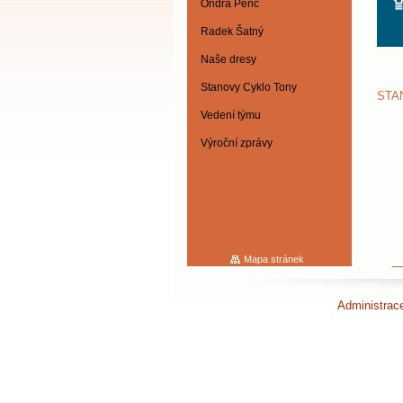
Ondra Penc
Radek Šatný
Naše dresy
Stanovy Cyklo Tony
STAN
Vedení týmu
Výroční zprávy
Mapa stránek
Administra