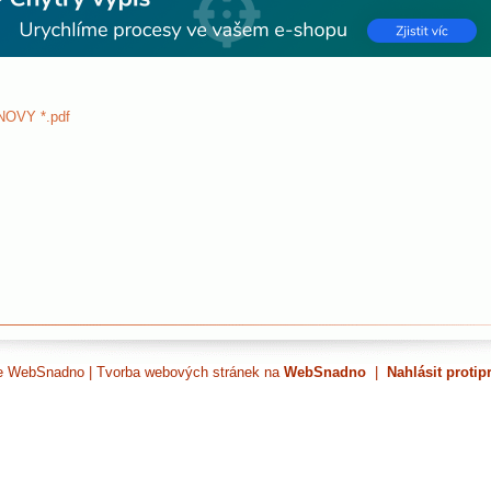
OVY *.pdf
ce WebSnadno
|
Tvorba webových stránek na
WebSnadno
|
Nahlásit protip