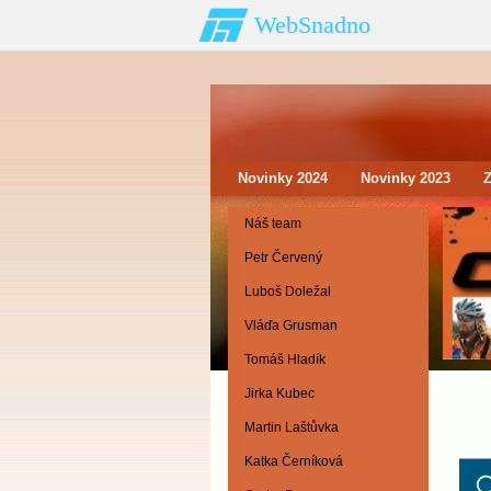
WebSnadno
Novinky 2024
Novinky 2023
Náš team
Petr Červený
Luboš Doležal
Vláďa Grusman
Tomáš Hladík
Jirka Kubec
Martin Laštůvka
Katka Černíková