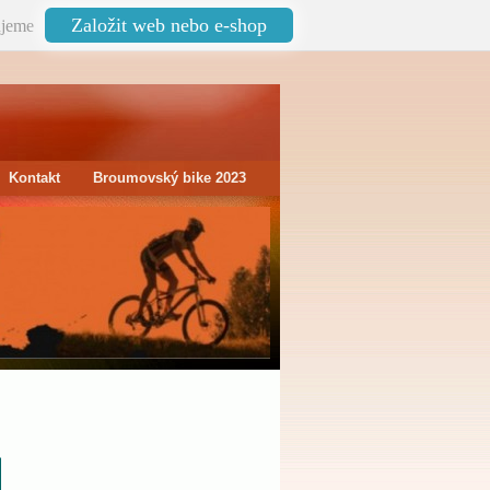
Založit web nebo e-shop
jeme
Kontakt
Broumovský bike 2023