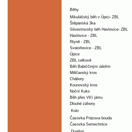
Běhy
Mikulášský běh v Úpici- ZBL
Štěpánská 3ka
Silvestrovský běh Havlovice- ZBL
Havlovice - ZBL
Rtyně - ZBL
Svatoňovice - ZBL
Úpice
ZBL celkově
Běh Babiččiným údolím
Mělčanský kros
Chábory
Kounovský kros
Noční Kuks
Běh přes Vlčí jámu
Dlouhé záhony
Kolo
Časovka Prázova bouda
Časovka Semechnice
Duatlon