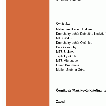
X Triatlon Hlavňov
Cyklistika
Metaxtren Hradec Králové
Dobrušský pohár Dobruška-Nedvězí
MTB Walim
Dobrušský pohár Olešnice
Polické okruhy
MTB Bielawa
Teplický okruh
MTB Mieroszow
Okolo Broumova
Muflon Srebrna Góra
Černíková (Maršíková) Kateřina
- 
Závod