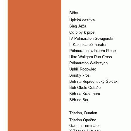
Běhy
Úpická desítka
Bieg Ježa
Od pípy k pípě
IV Pólmaraton Sowigórski
II.Kalenica pólmaraton
Pólmaraton szlakiem Riese
Ultra Waligora Run Cross
Pólmaraton Walbrzych
Uphill Rogowiec
Borský kros
Běh na Ruprechtický Špičák
Běh Okolo Ostaše
Běh na Kraví horu
Běh na Bor
Triatlon, Duatlon
Triatlon Opočno
Garmin Triminator