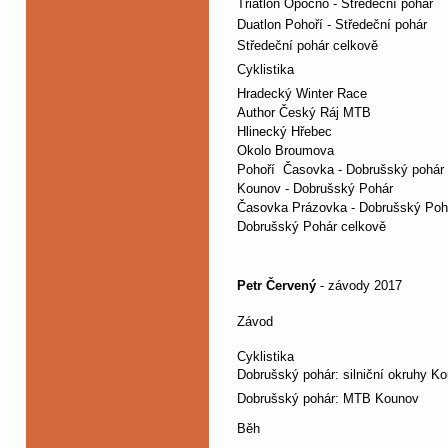
Triatlon Opočno - Středeční pohár
Duatlon Pohoří - Středeční pohár
Středeční pohár celkově
Cyklistika
Hradecký Winter Race
Author Český Ráj MTB
Hlinecký Hřebec
Okolo Broumova
Pohoří Časovka - Dobrušský pohár
Kounov - Dobrušský Pohár
Časovka Prázovka - Dobrušský Poh
Dobrušský Pohár celkově
Petr Červený
- závody 2017
Závod
Cyklistika
Dobrušský pohár: silniční okruhy K
Dobrušský pohár: MTB Kounov
Běh