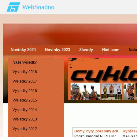
WebSnadno
Novinky 2024
Novinky 2023
Závody
Náš team
Naš
Naše výsledky
Výsledky 2018
Výsledky 2017
Výsledky 2016
Výsledky 2015
Výsledky 2014
Výsledky 2013
Výsledky 2012
Domy, byty, pozemky /RK
Rybársk
Realitní kancelář NEPTUN /
MATI s.r.