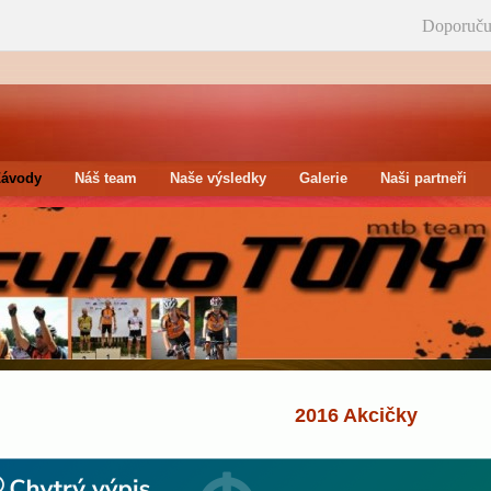
Doporuču
Závody
Náš team
Naše výsledky
Galerie
Naši partneři
2016 Akcičky