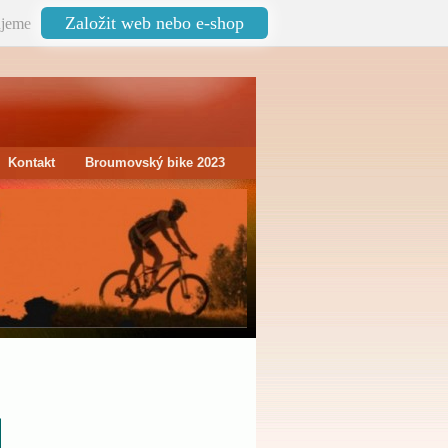
Založit web nebo e-shop
jeme
Kontakt
Broumovský bike 2023