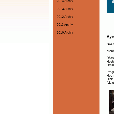
2014 Archiv
2013 Archiv
2012 Archiv
2011 Archiv
2010 Archiv
Výr
Dne 
probě
Účast
Hosté
Omlu
Prog
Hodno
Disku
(viz 