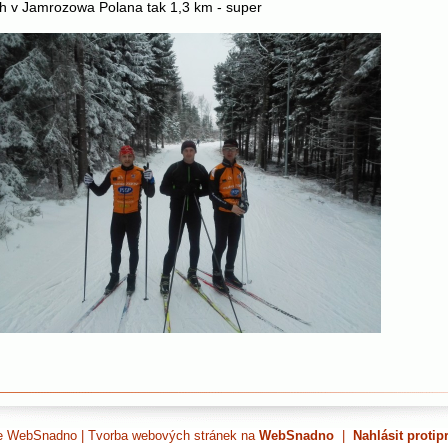
h v Jamrozowa Polana tak 1,3 km - super
ce WebSnadno
|
Tvorba webových stránek na
WebSnadno
|
Nahlásit protip