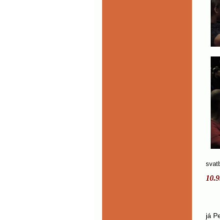
svat
10.9
Ta
já P