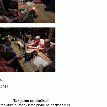
ba
.2016
k jsme se dočkali
etr s Jirka a Radek letos prvně na běžkách v PL