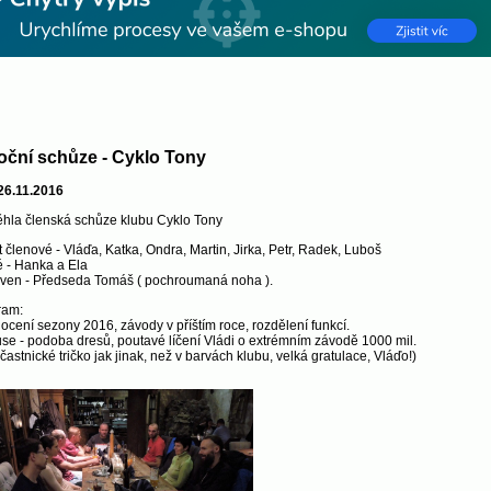
oční schůze - Cyklo Tony
26.11.2016
hla členská schůze klubu Cyklo Tony
 členové - Vláďa, Katka, Ondra, Martin, Jirka, Petr, Radek, Luboš
 - Hanka a Ela
ven - Předseda Tomáš ( pochroumaná noha ).
ram:
cení sezony 2016, závody v příštím roce, rozdělení funkcí.
se - podoba dresů, poutavé líčení Vládi o extrémním závodě 1000 mil.
účastnické tričko jak jinak, než v barvách klubu, velká gratulace, Vláďo!)